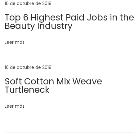
16 de octubre de 2018
r
T
Top 6 Highest Paid Jobs in the
h
Beauty Industry
e
C
Leer más
o
m
i
16 de octubre de 2018
n
Soft Cotton Mix Weave
g
Turtleneck
S
u
Leer más
m
m
e
r