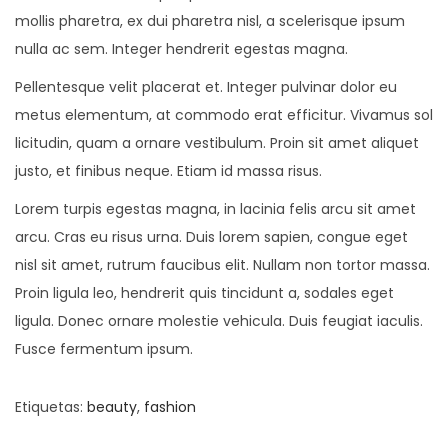
mollis pharetra, ex dui pharetra nisl, a scelerisque ipsum
nulla ac sem. Integer hendrerit egestas magna.
Pellentesque velit placerat et. Integer pulvinar dolor eu
metus elementum, at commodo erat efficitur. Vivamus sol
licitudin, quam a ornare vestibulum. Proin sit amet aliquet
justo, et finibus neque. Etiam id massa risus.
Lorem turpis egestas magna, in lacinia felis arcu sit amet
arcu. Cras eu risus urna. Duis lorem sapien, congue eget
nisl sit amet, rutrum faucibus elit. Nullam non tortor massa.
Proin ligula leo, hendrerit quis tincidunt a, sodales eget
ligula. Donec ornare molestie vehicula. Duis feugiat iaculis.
Fusce fermentum ipsum.
Etiquetas
:
beauty
,
fashion
B