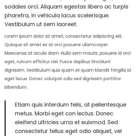
a
b
a
sodales orci. Aliquam egestas libero ac turpis
d
r
d
pharetra, in vehicula lacus scelerisque.
o
e
o
Vestibulum ut sem laoreet.
e
r
e
Lorem ipsum dolor sit amet, consectetur adipiscing elit.
l
o
n
Quisque sit amet ex at orci posuere ullamcorper.
d
Maecenas at iaculis diam. Nulla sem mauris, posuere id orci
e
eget, rutrum efficitur nisl. Fusce dapibus tincidunt
2
dignissim. Vestibulum quis quam et quam blandit fringilla id
0
eget lacus. Donec volutpat odio sed dignissim porttitor
2
bibendum.
2
Etiam quis interdum felis, at pellentesque
metus. Morbi eget con lectus. Donec
eleifend ultricies urna et euismod. Sed
consectetur tellus eget odio aliquet, vel