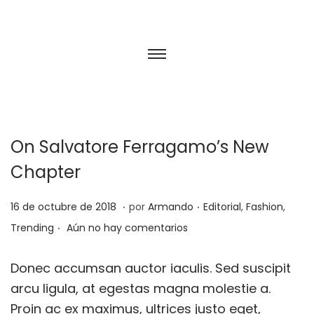
On Salvatore Ferragamo’s New
Chapter
.
.
P
2
P
16 de octubre de 2018
por
Armando
Editorial
,
Fashion
,
.
u
5
u
Trending
Aún no hay comentarios
b
d
b
l
e
l
Donec accumsan auctor iaculis. Sed suscipit
i
f
i
arcu ligula, at egestas magna molestie a.
c
e
c
Proin ac ex maximus, ultrices justo eget,