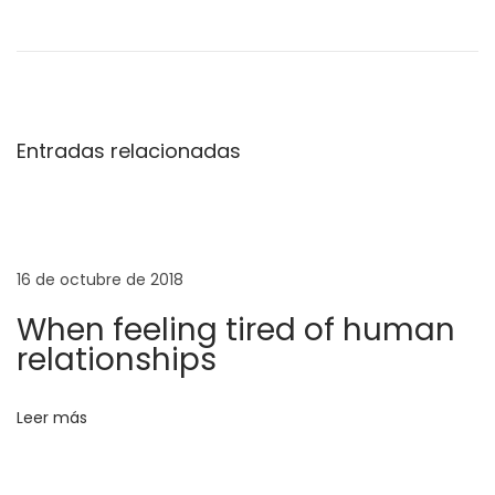
a
b
y
G
i
Entradas relacionadas
r
l
B
e
16 de octubre de 2018
R
When feeling tired of human
e
relationships
a
d
Leer más
y
F
o