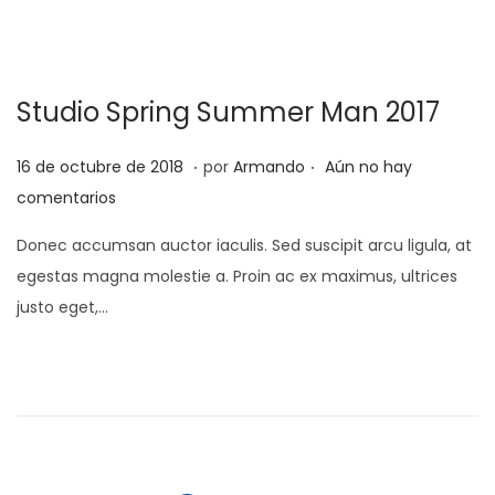
l
o
d
e
Studio Spring Summer Man 2017
2
0
.
.
P
2
16 de octubre de 2018
por
Armando
Aún no hay
2
u
5
comentarios
2
b
d
Donec accumsan auctor iaculis. Sed suscipit arcu ligula, at
l
e
egestas magna molestie a. Proin ac ex maximus, ultrices
i
f
justo eget,…
c
e
a
b
d
r
o
e
e
r
l
o