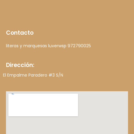
Contacto
literas y marquesas luver
wsp 972790025
Dirección:
El Empalme Paradero #3 S/N