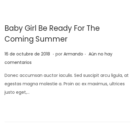
l
o
d
e
Baby Girl Be Ready For The
2
0
Coming Summer
2
.
.
2
P
2
16 de octubre de 2018
por
Armando
Aún no hay
u
5
comentarios
b
d
Donec accumsan auctor iaculis. Sed suscipit arcu ligula, at
l
e
egestas magna molestie a. Proin ac ex maximus, ultrices
i
f
justo eget,…
c
e
a
b
d
r
o
e
e
r