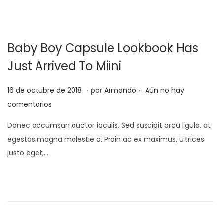
l
o
d
e
Baby Boy Capsule Lookbook Has
2
0
Just Arrived To Miini
2
.
.
2
P
2
16 de octubre de 2018
por
Armando
Aún no hay
u
5
comentarios
b
d
Donec accumsan auctor iaculis. Sed suscipit arcu ligula, at
l
e
egestas magna molestie a. Proin ac ex maximus, ultrices
i
f
justo eget,…
c
e
a
b
d
r
o
e
e
r