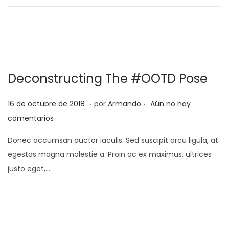
o
e
e
r
l
o
d
e
Deconstructing The #OOTD Pose
2
0
.
.
P
2
16 de octubre de 2018
por
Armando
Aún no hay
2
u
5
comentarios
2
b
d
Donec accumsan auctor iaculis. Sed suscipit arcu ligula, at
l
e
egestas magna molestie a. Proin ac ex maximus, ultrices
i
f
justo eget,…
c
e
a
b
d
r
o
e