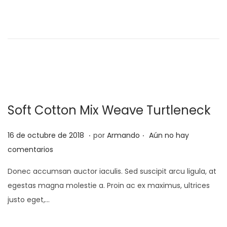
a
b
d
r
o
e
e
r
l
o
d
e
Soft Cotton Mix Weave Turtleneck
2
0
.
.
P
2
16 de octubre de 2018
por
Armando
Aún no hay
2
u
5
comentarios
2
b
d
Donec accumsan auctor iaculis. Sed suscipit arcu ligula, at
l
e
egestas magna molestie a. Proin ac ex maximus, ultrices
i
f
justo eget,…
c
e
a
b