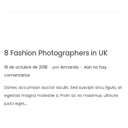
d
r
o
e
e
r
l
o
d
e
8 Fashion Photographers in UK
2
0
.
.
P
2
16 de octubre de 2018
por
Armando
Aún no hay
2
u
5
comentarios
2
b
d
Donec accumsan auctor iaculis. Sed suscipit arcu ligula, at
l
e
egestas magna molestie a. Proin ac ex maximus, ultrices
i
f
justo eget,…
c
e
a
b
d
r