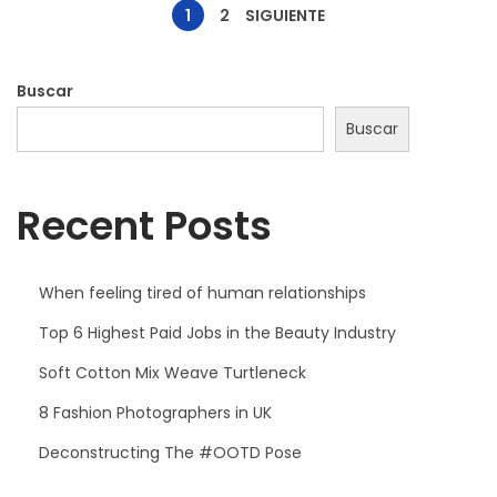
d
1
2
SIGUIENTE
e
2
Buscar
0
Buscar
2
2
Recent Posts
When feeling tired of human relationships
Top 6 Highest Paid Jobs in the Beauty Industry
Soft Cotton Mix Weave Turtleneck
8 Fashion Photographers in UK
Deconstructing The #OOTD Pose