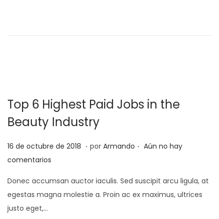
a
b
d
r
o
e
e
r
l
o
d
e
Top 6 Highest Paid Jobs in the
2
0
Beauty Industry
2
.
.
2
P
2
16 de octubre de 2018
por
Armando
Aún no hay
u
5
comentarios
b
d
Donec accumsan auctor iaculis. Sed suscipit arcu ligula, at
l
e
egestas magna molestie a. Proin ac ex maximus, ultrices
i
f
justo eget,…
c
e