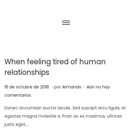
When feeling tired of human
relationships
.
.
P
2
16 de octubre de 2018
por
Armando
Aún no hay
u
5
comentarios
b
d
Donec accumsan auctor iaculis. Sed suscipit arcu ligula, at
l
e
egestas magna molestie a. Proin ac ex maximus, ultrices
i
f
justo eget,…
c
e