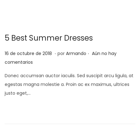
e
r
l
o
d
e
5 Best Summer Dresses
2
0
.
.
P
2
16 de octubre de 2018
por
Armando
Aún no hay
2
u
5
comentarios
2
b
d
Donec accumsan auctor iaculis. Sed suscipit arcu ligula, at
l
e
egestas magna molestie a. Proin ac ex maximus, ultrices
i
f
justo eget,…
c
e
a
b
d
r
o
e
e
r