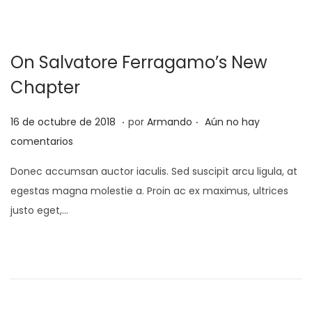
l
o
d
e
On Salvatore Ferragamo’s New
2
0
Chapter
2
.
.
2
P
2
16 de octubre de 2018
por
Armando
Aún no hay
u
5
comentarios
b
d
Donec accumsan auctor iaculis. Sed suscipit arcu ligula, at
l
e
egestas magna molestie a. Proin ac ex maximus, ultrices
i
f
justo eget,…
c
e
a
b
d
r
o
e
e
r