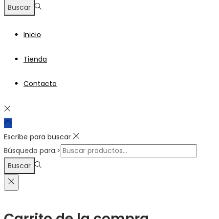
Buscar
Inicio
Tienda
Contacto
Escribe para buscar
Búsqueda para:>
Buscar
Carrito de la compra