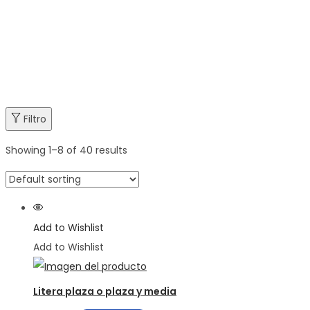
Filtro
Showing 1–8 of 40 results
Add to Wishlist
Add to Wishlist
Litera plaza o plaza y media