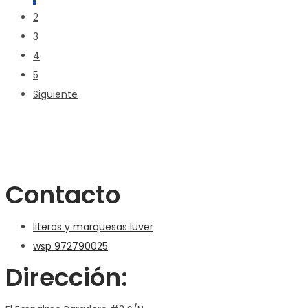
2
3
4
5
Siguiente
Contacto
literas y marquesas luver
wsp 972790025
Dirección: